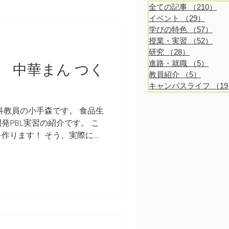
全ての記事
（210）
21
イベント
（29）
29件
学びの特色
（57）
57
授業・実習
（52）
52
研究
（28）
28件の記事
進路・就職
（5）
5件
習 中華まん つく
教員紹介
（5）
5件の記
キャンパスライフ
（1
科教員の小手森です。 食品生
発PBL実習の紹介です。 こ
作ります！ そう、実際に作
 製造は中華まん専門メーカ
にご協力をいただいて、大学