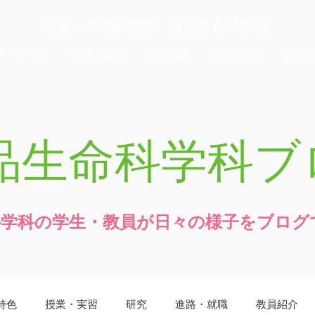
生命・環境科学部 食品生命科学科
リキュラム
就職・進学
入試情報
学びの特色
食品開
品生命科学科ブ
科学科の学生・教員が日々の様子をブログ
特色
授業・実習
研究
進路・就職
教員紹介