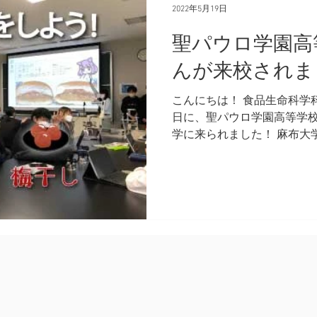
2022年5月19日
聖パウロ学園高
んが来校されま
こんにちは！ 食品生命科学科
日に、聖パウロ学園高等学
学に来られました！ 麻布大
は、教育連携として「探究
食品生命科学科に関係する
ス」、「梅干しコ...