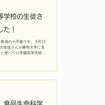
等学校の生徒さ
した！
教員の小手森です。 5月13
の生徒さんが麻布大学に見
学と聖パウロ学園高等学校
ミ授業」を行っています。
徒さんは、「中華まんコー
】食品生命科学