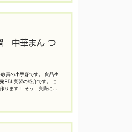
習 中華まん つ
科教員の小手森です。 食品生
PBL実習の紹介です。 こ
作ります！ そう、実際に作
 製造は中華まん専門メーカ
ご協力をいただいて、大学