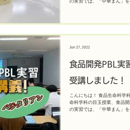
の実習では、「中華まん」を
まん製造にご協力いただく東
https://www.toukatsu.co.jp/...
Jun 27, 2022
食品開発PBL実
受講しました！
こんにちは！ 食品生命科学
命科学科の目玉授業、食品開発
の実習では、「中華まん」を
画・製造・販売するには、た
ばいけません。...