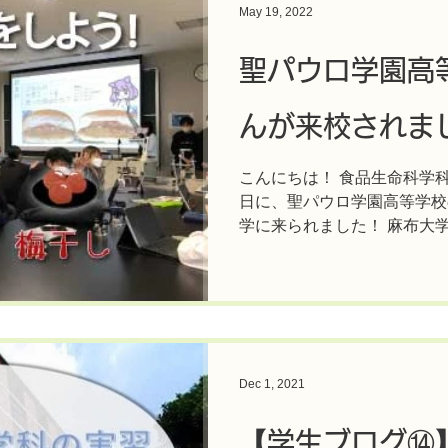
May 19, 2022
聖パウロ学園高
んが来校されま
こんにちは！ 食品生命科学科
日に、聖パウロ学園高等学校
学に来られました！ 麻布大
は、教育連携として「探究ゼ
食品生命科学科に関係する生
ス」、「梅干しコ...
Dec 1, 2021
【学生ブログ⑭