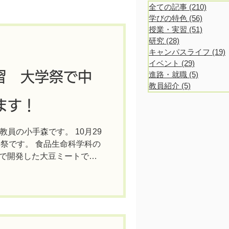
全ての記事
(210)
210 po
学びの特色
(56)
56 post
授業・実習
(51)
51 post
研究
(28)
28 posts
キャンパスライフ
(19)
1
イベント
(29)
29 posts
習 大学祭で中
進路・就職
(5)
5 posts
教員紹介
(5)
5 posts
ます！
員の小手森です。 10月29
学祭です。 食品生命科学科の
習で開発した大豆ミートでつ
売しますので、皆さんぜひ