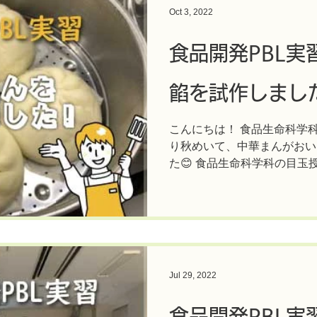
Oct 3, 2022
食品開発PBL実
餡を試作しまし
こんにちは！ 食品生命科学
り秋めいて、中華まんがおい
た😊 食品生命科学科の目玉
介です。 この実習では、大
ん」を作り、大学祭で販売しま
Jul 29, 2022
食品開発PBL実