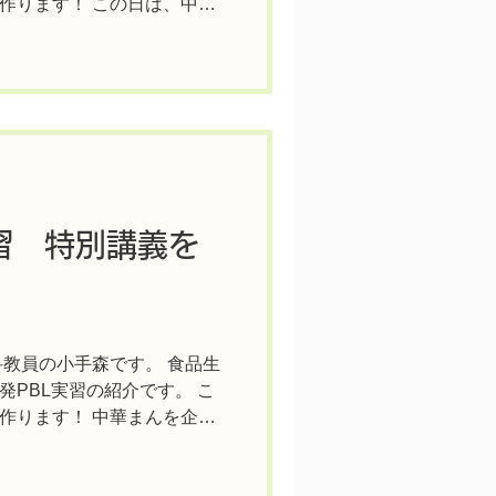
作ります！ この日は、中華
葛食品株式会社（
習 特別講義を
科教員の小手森です。 食品生
PBL実習の紹介です。 こ
作ります！ 中華まんを企
くさんのことを知らなけれ