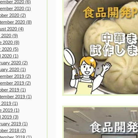
ember 2020
(6)
6 posts
ember 2020
(1)
1 post
ober 2020
(2)
2 posts
tember 2020
(8)
8 posts
ust 2020
(4)
4 posts
y 2020
(9)
9 posts
e 2020
(8)
8 posts
 2020
(5)
5 posts
l 2020
(1)
1 post
ruary 2020
(2)
2 posts
uary 2020
(1)
1 post
ember 2019
(2)
2 posts
ember 2019
(2)
2 posts
ober 2019
(1)
1 post
tember 2019
(1)
1 post
y 2019
(1)
1 post
e 2019
(1)
1 post
l 2019
(3)
3 posts
ruary 2019
(1)
1 post
ober 2018
(2)
2 posts
tember 2018
(1)
1 post