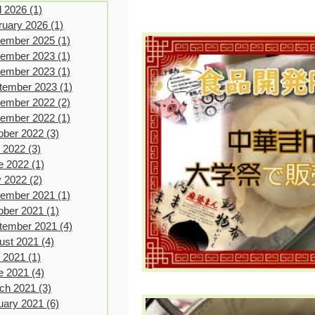
l 2026
(1)
1 post
ruary 2026
(1)
1 post
ember 2025
(1)
1 post
ember 2023
(1)
1 post
ember 2023
(1)
1 post
tember 2023
(1)
1 post
ember 2022
(2)
2 posts
ember 2022
(1)
1 post
ober 2022
(3)
3 posts
y 2022
(3)
3 posts
e 2022
(1)
1 post
 2022
(2)
2 posts
ember 2021
(1)
1 post
ober 2021
(1)
1 post
tember 2021
(4)
4 posts
ust 2021
(4)
4 posts
y 2021
(1)
1 post
e 2021
(4)
4 posts
ch 2021
(3)
3 posts
uary 2021
(6)
6 posts