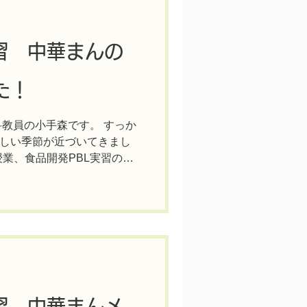
習 中華まんの
た！
科教員の小手森です。 すっか
しい季節が近づいてきまし
授業、食品開発PBL実習の紹
豆ミートを使って「中華ま
す！...
習 中華まんメ