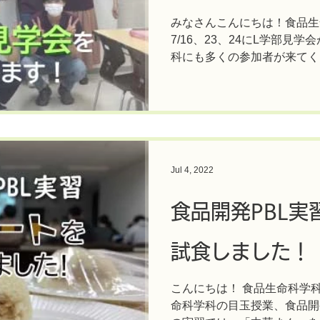
みなさんこんにちは！食品生
7/16、23、24にL学部見
科にも多くの参加者が来てく
では、見学会の内容について
～お米の鮮度を判定しよう！～.
Jul 4, 2022
食品開発PBL実
試食しました！
こんにちは！ 食品生命科学
命科学科の目玉授業、食品開発