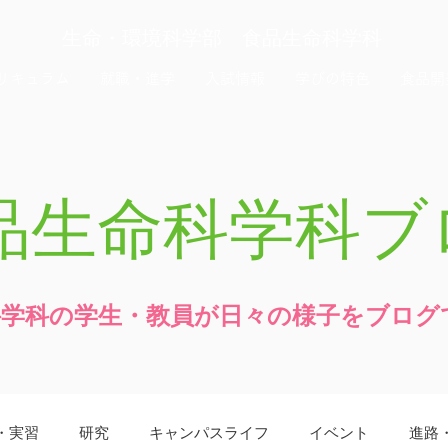
生命・環境科学部 食品生命科学科
リキュラム
就職・進学
入試情報
学びの特色
食品開
品生命科学科ブ
科学科の学生・教員が日々の様子をブログ
・実習
研究
キャンパスライフ
イベント
進路