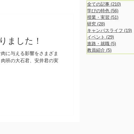
全ての記事
(210)
210 po
学びの特色
(56)
56 post
授業・実習
(51)
51 post
研究
(28)
28 posts
キャンパスライフ
(19)
1
イベント
(29)
29 posts
りました！
進路・就職
(5)
5 posts
教員紹介
(5)
5 posts
食肉に与える影響をさまざま
、肉班の大石君、安井君の実