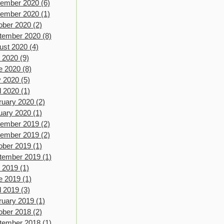
ember 2020
(6)
6 posts
ember 2020
(1)
1 post
ober 2020
(2)
2 posts
tember 2020
(8)
8 posts
ust 2020
(4)
4 posts
y 2020
(9)
9 posts
e 2020
(8)
8 posts
 2020
(5)
5 posts
l 2020
(1)
1 post
ruary 2020
(2)
2 posts
uary 2020
(1)
1 post
ember 2019
(2)
2 posts
ember 2019
(2)
2 posts
ober 2019
(1)
1 post
tember 2019
(1)
1 post
y 2019
(1)
1 post
e 2019
(1)
1 post
l 2019
(3)
3 posts
ruary 2019
(1)
1 post
ober 2018
(2)
2 posts
tember 2018
(1)
1 post