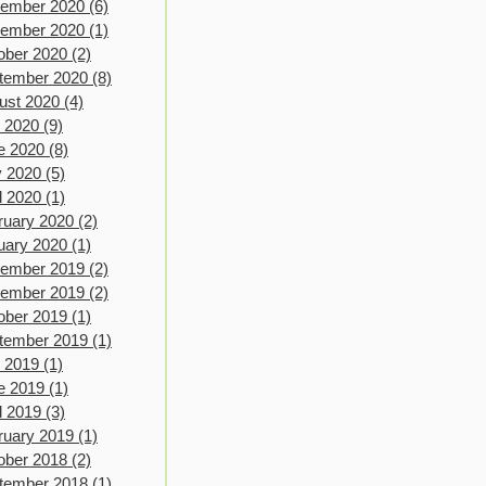
ember 2020
(6)
6 posts
ember 2020
(1)
1 post
ober 2020
(2)
2 posts
tember 2020
(8)
8 posts
ust 2020
(4)
4 posts
y 2020
(9)
9 posts
e 2020
(8)
8 posts
 2020
(5)
5 posts
l 2020
(1)
1 post
ruary 2020
(2)
2 posts
uary 2020
(1)
1 post
ember 2019
(2)
2 posts
ember 2019
(2)
2 posts
ober 2019
(1)
1 post
tember 2019
(1)
1 post
y 2019
(1)
1 post
e 2019
(1)
1 post
l 2019
(3)
3 posts
ruary 2019
(1)
1 post
ober 2018
(2)
2 posts
tember 2018
(1)
1 post