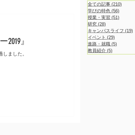
全ての記事
(210)
210 po
学びの特色
(56)
56 post
授業・実習
(51)
51 post
研究
(28)
28 posts
キャンパスライフ
(19)
1
イベント
(29)
29 posts
019』
進路・就職
(5)
5 posts
教員紹介
(5)
5 posts
過しました。