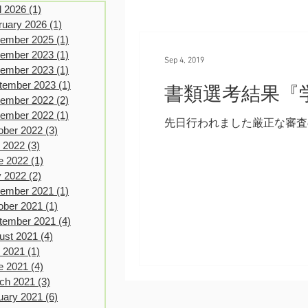
l 2026
(1)
1 post
ruary 2026
(1)
1 post
ember 2025
(1)
1 post
ember 2023
(1)
1 post
Sep 4, 2019
ember 2023
(1)
1 post
tember 2023
(1)
1 post
書類選考結果『学
ember 2022
(2)
2 posts
ember 2022
(1)
1 post
先日行われました厳正な審査
ober 2022
(3)
3 posts
y 2022
(3)
3 posts
e 2022
(1)
1 post
 2022
(2)
2 posts
ember 2021
(1)
1 post
ober 2021
(1)
1 post
tember 2021
(4)
4 posts
ust 2021
(4)
4 posts
y 2021
(1)
1 post
e 2021
(4)
4 posts
ch 2021
(3)
3 posts
uary 2021
(6)
6 posts