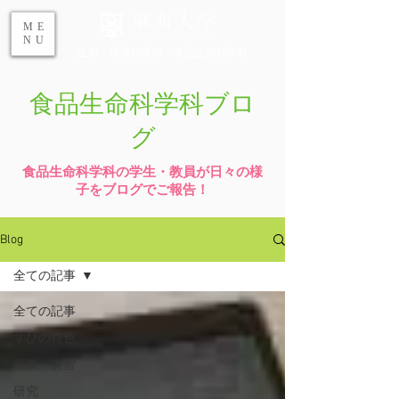
ME
NU
生命・環境科学部 食品生命科学科
食品生命科学科ブロ
グ
食品生命科学科の学生・教員が日々の様
子をブログでご報告！
Blog
全ての記事
全ての記事
学びの特色
授業・実習
研究