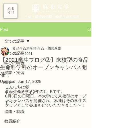
ME
NU
生命・環境科学部 食品生命科学科
Post
全ての記事
食品生命科学科 生命・環境学部
全ての記事
Jun 11, 2021
【2021学生ブログ②】来校型の食品
学びの特色
生命科学科のオープンキャンパス開
授業・実習
催！
Updated:
Jun 17, 2025
研究
こんにちは😊
食品生命科学科3年のT、Kです。
キャンパスライフ
6月6日の日曜日、本大学にて来校型のオープ
ンキャンパスが開催され、私達はその学生ス
イベント
タッフとして参加させていただきました〜！
進路・就職
教員紹介