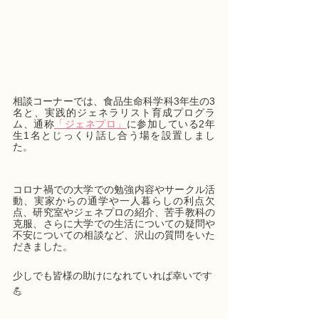
相談コーナーでは、食品生命科学科3年生の3
名と、実践的ジェネラリスト育成プログラ
ム、通称
「ジェネプロ」
に参加している2年
生1名とじっくり話し合う場を設置しまし
た。
コロナ禍での大学での勉強内容やサークル活
動、実家からの通学や一人暮らしの利点欠
点、研究室やジェネプロの紹介、苦手教科の
克服、さらに大学での生活についての疑問や
不安についての相談など、沢山の質問をいた
だきました。
少しでも皆様の助けになれていれば幸いです
💪