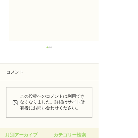
コメント
この投稿へのコメントは利用でき
相模原のブルーベリーで
「かわいい」を
なくなりました。詳細はサイト所
素敵な1杯をつくろう！学
する！「コーギ
有者にお問い合わせください。
生が生んだブレンドハー
りまん」開発秘
ブティー「まいべるび」
月別アーカイブ
カテゴリー検索