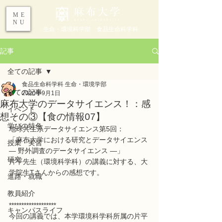
ME
NU
生命・環境科学部 食品生命科学科
記事
全ての記事
食品生命科学科 生命・環境学部
全ての記事
2020年9月1日
麻布大学のデータサイエンス！：感
イベント
想その③【食の情報07】
学びの特色
地球共生系データサイエンス第5回：
「麻布大学における研究とデータサイエンス 
授業・実習
― 野外調査のデータサイエンス ―」
研究
片平先生（環境科学科）の講義に対する、大
学院生Tさんからの感想です。
進路・就職
教員紹介
*******************
キャンパスライフ
今回の講義では、本学環境科学科所属の片平