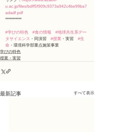
u.ac.jp/files/bdff5f909c9373a942c4be99ba7
adadf.pdf
***********
#学びの特色
#食の情報
#地球共生系デー
タサイエンス
・同演習　
#授業
・実習　
#生
命
・環境科学部重点施策事業
学びの特色
授業・実習
すべて表示
最新記事