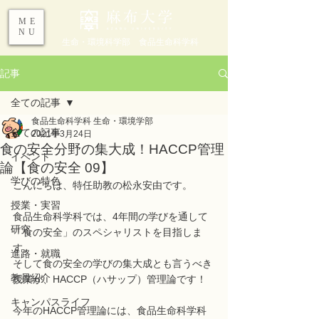
ME
NU
生命・環境科学部 食品生命科学科
記事
全ての記事
食品生命科学科 生命・環境学部
全ての記事
2021年3月24日
食の安全分野の集大成！HACCP管理
イベント
論【食の安全 09】
学びの特色
こんにちは、特任助教の松永安由です。
授業・実習
食品生命科学科では、4年間の学びを通して
研究
「食の安全」のスペシャリストを目指しま
す。
進路・就職
そして食の安全の学びの集大成とも言うべき
教員紹介
授業が、HACCP（ハサップ）管理論です！
キャンパスライフ
今年のHACCP管理論には、食品生命科学科