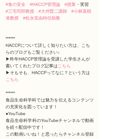
#食の安全
#HACCP管理論
#授業
・実習　
#三宅司郎教授
#大仲賢二講師
#小林直樹
准教授
#松永安由特任助教
******
HACCPについて詳しく知りたい方は、こち
らのブログもご覧ください↓
▶昨年HACCP管理論を受講した学生さんが
書いてくれたブログ記事は
こちら
▶そもそも、HACCPってなに？という方は
こちら
******
食品生命科学科では魅力を伝えるコンテンツ
の充実化を図っています！
●YouTube
食品生命科学科のYouTubeチャンネルで動画
を続々配信中です！
この動画いいね！と思ったらチャンネル登録