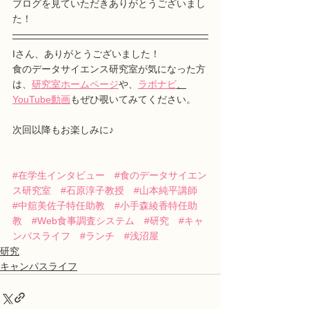
ブログを見ていただきありがとうございまし
た！
Iさん、ありがとうございました！
食のデータサイエンス研究室が気になった方
は、
研究室ホームページ
や、
ラボナビ
、
YouTube動画
もぜひ覗いてみてください。
次回以降もお楽しみに♪
#在学生インタビュー
#食のデータサイエン
ス研究室
#石原淳子教授
#山本純平講師
#中舘美佐子特任助教
#小手森綾香特任助
教
#Web食事調査システム
#研究
#キャ
ンパスライフ
#ランチ
#浅沼屋
研究
キャンパスライフ