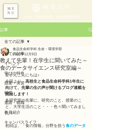
ME
NU
生命・環境科学部 食品生命科学科
記事
全ての記事
食品生命科学科 生命・環境学部
全ての記事
2020年12月9日
教えて先輩！在学生に聞いてみた～
イベント
食のデータサイエンス研究室編～
学びの特色
皆さんこんにちは♪
今回より、
高校生と食品生命科学科1年生に
授業・実習
向けて、先輩の生の声が聞けるブログ連載を
研究
開始します！
各研究室の先輩に、研究のこと、授業のこ
進路・就職
と、大学生活のこと・・・色々聞いてみまし
教員紹介
た！
キャンパスライフ
初回は、「食の情報」分野を担う
食のデータ