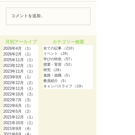
コメントを追加…
【2021学生ブログ⑪】
【2021学生ブ
2021オープンキャンパス
学生のリアルな
総まとめ！
を伝授します！
月別アーカイブ
カテゴリー検索
2026年4月
（1）
1件の記事
全ての記事
（210）
210件の記事
イベント
（29）
29件の記事
2026年2月
（1）
1件の記事
学びの特色
（57）
57件の記事
2025年11月
（1）
1件の記事
授業・実習
（52）
52件の記事
2023年12月
（1）
1件の記事
研究
（28）
28件の記事
2023年11月
（1）
1件の記事
進路・就職
（5）
5件の記事
2023年9月
（1）
1件の記事
教員紹介
（5）
5件の記事
2022年12月
（2）
2件の記事
キャンパスライフ
（19）
19件の記事
2022年11月
（1）
1件の記事
2022年10月
（3）
3件の記事
2022年7月
（3）
3件の記事
2022年6月
（1）
1件の記事
2022年5月
（2）
2件の記事
2021年12月
（1）
1件の記事
2021年10月
（1）
1件の記事
2021年9月
（4）
4件の記事
2021年8月
（4）
4件の記事