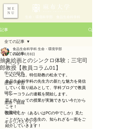
ME
NU
生命・環境科学部 食品生命科学科
記事
全ての記事
食品生命科学科 生命・環境学部
全ての記事
2020年6月8日
抽象絵画とのシンクロ体験；三宅司
イベント
郎教授【教員コラム01】
学びの特色
こんにちは。特任助教の松永です。
食品生命科学科の先生方の新たな魅力を発信
授業・実習
していく取り組みとして、学科ブログで教員
研究
リレーコラムの連載を開始します。
面と向かっての授業が実施できない今だから
進路・就職
こそ！
教員紹介
授業でしか（あるいはPCの中でしか）見た
ことがないあの先生の、知られざる一面をご
キャンパスライフ
紹介していきます！