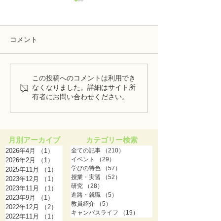
コメント
この投稿へのコメントは利用でき
栄養の専門家が初ダイエ
スイスパンケー
なくなりました。詳細はサイト所
ットに挑戦；山本純平講
出；石原淳子教
有者にお問い合わせください。
師【教員コラム04】
コラム03】
月別アーカイブ
カテゴリー検索
2026年4月
（1）
1件の記事
全ての記事
（210）
210件の記事
イベント
（29）
29件の記事
2026年2月
（1）
1件の記事
学びの特色
（57）
57件の記事
2025年11月
（1）
1件の記事
授業・実習
（52）
52件の記事
2023年12月
（1）
1件の記事
研究
（28）
28件の記事
2023年11月
（1）
1件の記事
進路・就職
（5）
5件の記事
2023年9月
（1）
1件の記事
教員紹介
（5）
5件の記事
2022年12月
（2）
2件の記事
キャンパスライフ
（19）
19件の記事
2022年11月
（1）
1件の記事