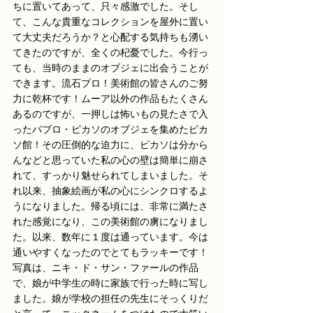
ちに置いてあって、只々感激でした。そし
て、こんな貴重なコレクションを屋外に置い
て大丈夫だろうか？と心配する気持ちも湧い
てきたのですが、全くの杞憂でした。今行っ
ても、当時のままのオブジェに出会うことが
できます。流石プロ！美術館の皆さんのご努
力に乾杯です！ムーア以外の作品もたくさん
あるのですが、一押しは怖いもの見たさで入
ったパブロ・ピカソのオブジェを集めたピカ
ソ館！その圧倒的な迫力に、ピカソは分から
んなどと思っていた私の心の壁は簡単に崩さ
れて、すっかり魅せられてしまいました。そ
れ以来、抽象絵画が私の心にシンクロするよ
うになりました。帰る頃には、非常に満たさ
れた感覚になり、この美術館の虜になりまし
た。以来、数年に１度は通っています。今は
通いやすくなったのでとてもラッキーです！
写真は、ニキ・ド・サン・ファールの作品
で、娘が中学生の時に家族で行った時に写し
ました。娘が学校の担任の先生にそっくりだ