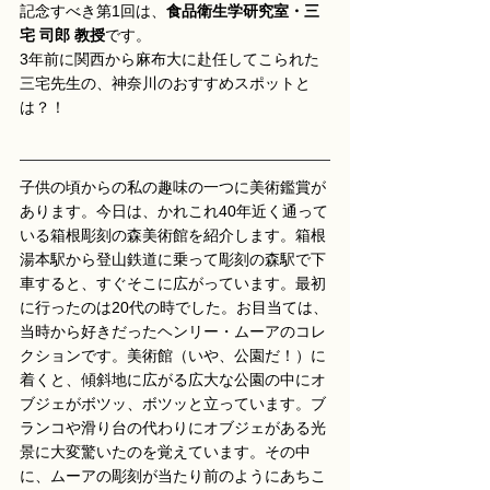
記念すべき第1回は、
食品衛生学研究室・三
宅 司郎 教授
です。
3年前に関西から麻布大に赴任してこられた
三宅先生の、神奈川のおすすめスポットと
は？！
子供の頃からの私の趣味の一つに美術鑑賞が
あります。今日は、かれこれ40年近く通って
いる箱根彫刻の森美術館を紹介します。箱根
湯本駅から登山鉄道に乗って彫刻の森駅で下
車すると、すぐそこに広がっています。最初
に行ったのは20代の時でした。お目当ては、
当時から好きだったヘンリー・ムーアのコレ
クションです。美術館（いや、公園だ！）に
着くと、傾斜地に広がる広大な公園の中にオ
ブジェがボツッ、ボツッと立っています。ブ
ランコや滑り台の代わりにオブジェがある光
景に大変驚いたのを覚えています。その中
に、ムーアの彫刻が当たり前のようにあちこ