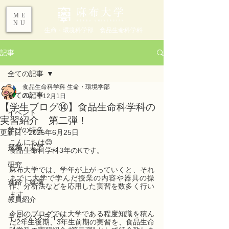
ME
NU
生命・環境科学部 食品生命科学科
記事
全ての記事
食品生命科学科 生命・環境学部
全ての記事
2021年12月1日
【学生ブログ⑭】食品生命科学科の
イベント
実習紹介 第二弾！
学びの特色
更新日：
2025年6月25日
こんにちは😊
授業・実習
食品生命科学科3年のKです。
研究
麻布大学では、学年が上がっていくと、それ
までに大学で学んだ授業の内容や器具の操
進路・就職
作、分析法などを応用した実習を数多く行い
ます。
教員紹介
今回のブログでは大学である程度知識を積ん
キャンパスライフ
だ2年生後期、3年生前期の実習を、食品生命