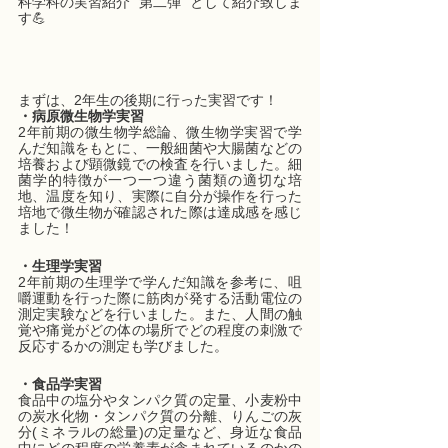
科学科の実習紹介 “第二弾” として紹介致しま
す💪
まずは、2年生の後期に行った実習です！
・病原微生物学実習
2年前期の微生物学総論、微生物学実習で学
んだ知識をもとに、一般細菌や大腸菌などの
培養および顕微鏡での検査を行いました。細
菌学的特徴が一つ一つ違う菌類の適切な培
地、温度を知り、実際に自分が操作を行った
培地で微生物が確認された際は達成感を感じ
ました！
・生理学実習
2年前期の生理学で学んだ知識を参考に、咀
嚼運動を行った際に筋肉が発する活動電位の
測定実験などを行いました。また、人間の触
覚や痛覚がどの体の場所でどの程度の刺激で
反応するかの測定も学びました。
・食品学実習
食品中の塩分やタンパク質の定量、小麦粉中
の炭水化物・タンパク質の分離、りんごの灰
分(ミネラルの総量)の定量など、身近な食品