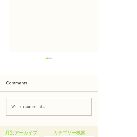
Comments
Write a comment...
「かわいい」をカタチに
実習で企画・製
する！「コーギーのおし
まんを大学祭で
りまん」開発秘話
した！
月別アーカイブ
カテゴリー検索