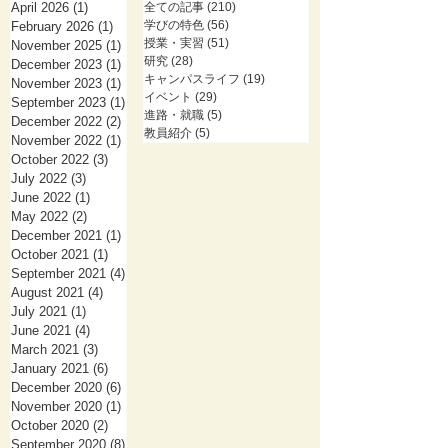
April 2026
(1)
1 post
全ての記事
(210)
210 posts
学びの特色
(56)
56 posts
February 2026
(1)
1 post
授業・実習
(51)
51 posts
November 2025
(1)
1 post
研究
(28)
28 posts
December 2023
(1)
1 post
キャンパスライフ
(19)
19 posts
November 2023
(1)
1 post
イベント
(29)
29 posts
September 2023
(1)
1 post
進路・就職
(5)
5 posts
December 2022
(2)
2 posts
教員紹介
(5)
5 posts
November 2022
(1)
1 post
October 2022
(3)
3 posts
July 2022
(3)
3 posts
June 2022
(1)
1 post
May 2022
(2)
2 posts
December 2021
(1)
1 post
October 2021
(1)
1 post
September 2021
(4)
4 posts
August 2021
(4)
4 posts
July 2021
(1)
1 post
June 2021
(4)
4 posts
March 2021
(3)
3 posts
January 2021
(6)
6 posts
December 2020
(6)
6 posts
November 2020
(1)
1 post
October 2020
(2)
2 posts
September 2020
(8)
8 posts