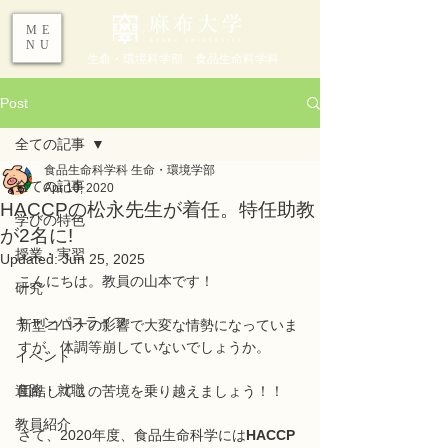
ME
NU
生命・環境科学部 食品生命科学科
Post
全ての記事
食品生命科学科 生命・環境学部
全ての記事
Apr 10, 2020
HACCPの松永先生が着任。特任助教
学びの特色
が2名に!
授業・実習
Updated:
Jun 25, 2025
こんにちは。教員の山本です！
研究
キャンパスライフ
新型コロナの影響で大変な情勢になっていま
すが、体調等崩していないでしょうか。
イベント
進路・就職
団結してこの苦境を乗り越えましょう！！
教員紹介
さて、2020年度、食品生命科学には
HACCP